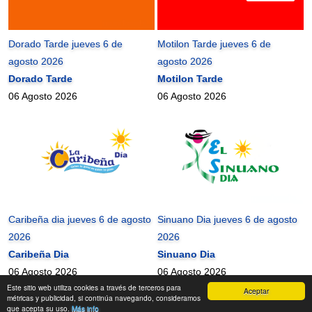
Dorado Tarde jueves 6 de
Motilon Tarde jueves 6 de
agosto 2026
agosto 2026
Dorado Tarde
Motilon Tarde
06 Agosto 2026
06 Agosto 2026
Caribeña dia jueves 6 de agosto
Sinuano Dia jueves 6 de agosto
2026
2026
Caribeña Dia
Sinuano Dia
06 Agosto 2026
06 Agosto 2026
Este sitio web utiliza cookies a través de terceros para
Aceptar
mundonets
2010-2026 ©
métricas y publicidad, si continúa navegando, consideramos
que acepta su uso.
Más info
Contactanos
|
Términos de uso
|
Mapa del Sitio