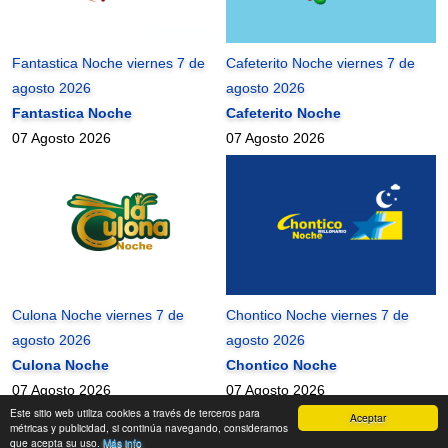
Fantastica Noche viernes 7 de
Cafeterito Noche viernes 7 de
agosto 2026
agosto 2026
Fantastica Noche
Cafeterito Noche
07 Agosto 2026
07 Agosto 2026
Culona Noche viernes 7 de
Chontico Noche viernes 7 de
agosto 2026
agosto 2026
Culona Noche
Chontico Noche
07 Agosto 2026
07 Agosto 2026
Este sitio web utiliza cookies a través de terceros para
Aceptar
mundonets
2010-2026 ©
métricas y publicidad, si continúa navegando, consideramos
que acepta su uso.
Más info
Contactanos
|
Términos de uso
|
Mapa del Sitio