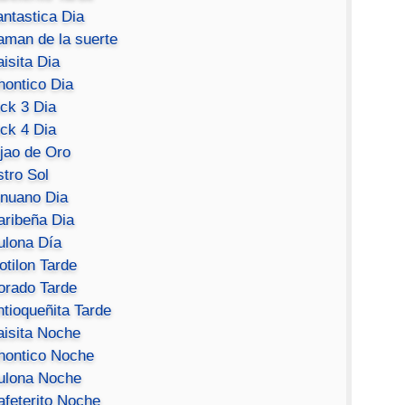
antastica Dia
aman de la suerte
isita Dia
hontico Dia
ick 3 Dia
ick 4 Dia
ijao de Oro
stro Sol
inuano Dia
aribeña Dia
ulona Día
otilon Tarde
orado Tarde
ntioqueñita Tarde
aisita Noche
hontico Noche
ulona Noche
afeterito Noche