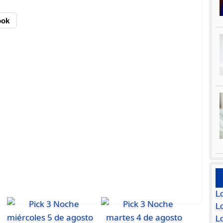
ook
L
Lo
L