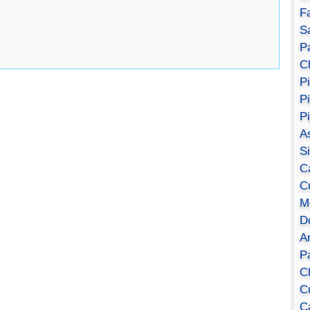
F
S
Pa
C
P
P
P
A
S
C
C
M
D
A
P
C
C
C