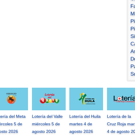
F
M
P
P
S
C
A
D
Pa
S
tería del Meta
Lotería del Valle
Lotería del Huila
Lotería de la
ércoles 5 de
miércoles 5 de
martes 4 de
Cruz Roja mar
osto 2026
agosto 2026
agosto 2026
4 de agosto 2