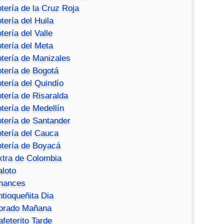
tería de la Cruz Roja
tería del Huila
tería del Valle
tería del Meta
otería de Manizales
otería de Bogotá
tería del Quindío
tería de Risaralda
tería de Medellín
otería de Santander
otería del Cauca
otería de Boyacá
xtra de Colombia
aloto
hances
ntioqueñita Dia
orado Mañana
feterito Tarde