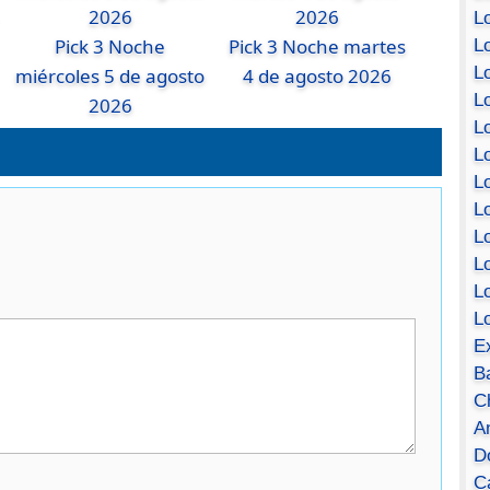
Lo
Pick 3 Noche
Pick 3 Noche martes
Lo
Lo
miércoles 5 de agosto
4 de agosto 2026
Lo
2026
L
L
Lo
Lo
Lo
L
L
L
E
B
C
A
D
Ca