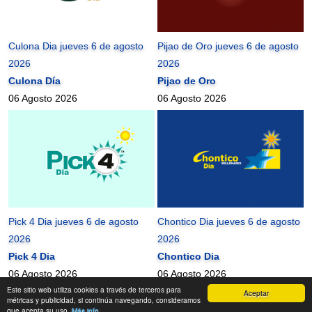
Culona Dia jueves 6 de agosto
Pijao de Oro jueves 6 de agosto
2026
2026
Culona Día
Pijao de Oro
06 Agosto 2026
06 Agosto 2026
Pick 4 Dia jueves 6 de agosto
Chontico Dia jueves 6 de agosto
2026
2026
Pick 4 Dia
Chontico Dia
06 Agosto 2026
06 Agosto 2026
Este sitio web utiliza cookies a través de terceros para
Aceptar
mundonets
2010-2026 ©
métricas y publicidad, si continúa navegando, consideramos
que acepta su uso.
Más info