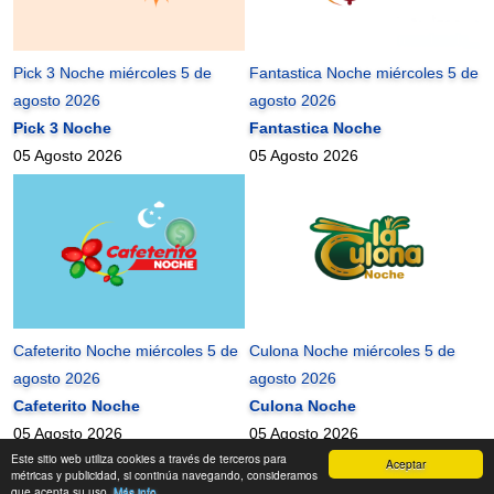
Pick 3 Noche miércoles 5 de
Fantastica Noche miércoles 5 de
agosto 2026
agosto 2026
Pick 3 Noche
Fantastica Noche
05 Agosto 2026
05 Agosto 2026
Cafeterito Noche miércoles 5 de
Culona Noche miércoles 5 de
agosto 2026
agosto 2026
Cafeterito Noche
Culona Noche
05 Agosto 2026
05 Agosto 2026
Este sitio web utiliza cookies a través de terceros para
Aceptar
mundonets
2010-2026 ©
métricas y publicidad, si continúa navegando, consideramos
que acepta su uso.
Más info