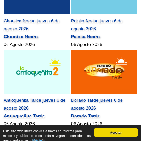
Chontico Noche jueves 6 de
Paisita Noche jueves 6 de
agosto 2026
agosto 2026
Chontico Noche
Paisita Noche
06 Agosto 2026
06 Agosto 2026
Antioqueñita Tarde jueves 6 de
Dorado Tarde jueves 6 de
agosto 2026
agosto 2026
Antioqueñita Tarde
Dorado Tarde
06 Agosto 2026
06 Agosto 2026
Este sitio web utiliza cookies a través de terceros para
Aceptar
mundonets
2010-2026 ©
métricas y publicidad, si continúa navegando, consideramos
que acepta su uso.
Más info