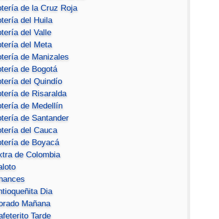
tería de la Cruz Roja
tería del Huila
tería del Valle
tería del Meta
otería de Manizales
otería de Bogotá
tería del Quindío
tería de Risaralda
tería de Medellín
otería de Santander
otería del Cauca
otería de Boyacá
xtra de Colombia
aloto
hances
ntioqueñita Dia
orado Mañana
feterito Tarde