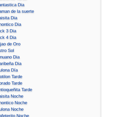
antastica Dia
aman de la suerte
isita Dia
hontico Dia
ick 3 Dia
ick 4 Dia
ijao de Oro
stro Sol
inuano Dia
aribeña Dia
ulona Día
otilon Tarde
orado Tarde
ntioqueñita Tarde
aisita Noche
hontico Noche
ulona Noche
afeterito Noche