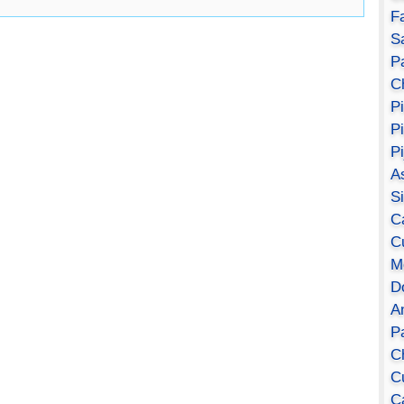
F
S
Pa
C
P
P
P
A
S
C
C
M
D
A
P
C
C
C