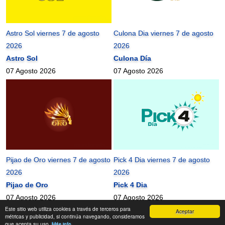
Astro Sol viernes 7 de agosto
Culona Dia viernes 7 de agosto
2026
2026
Astro Sol
Culona Día
07 Agosto 2026
07 Agosto 2026
Pijao de Oro viernes 7 de agosto
Pick 4 Dia viernes 7 de agosto
2026
2026
Pijao de Oro
Pick 4 Dia
07 Agosto 2026
07 Agosto 2026
Este sitio web utiliza cookies a través de terceros para
Aceptar
mundonets
2010-2026 ©
métricas y publicidad, si continúa navegando, consideramos
que acepta su uso.
Más info