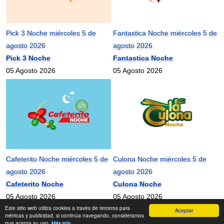
Pick 3 Noche miércoles 5 de
Fantastica Noche miércoles 5 de
agosto 2026
agosto 2026
Pick 3 Noche
Fantastica Noche
05 Agosto 2026
05 Agosto 2026
Cafeterito Noche miércoles 5 de
Culona Noche miércoles 5 de
agosto 2026
agosto 2026
Cafeterito Noche
Culona Noche
05 Agosto 2026
05 Agosto 2026
Este sitio web utiliza cookies a través de terceros para
Aceptar
mundonets
2010-2026 ©
métricas y publicidad, si continúa navegando, consideramos
que acepta su uso.
Más info