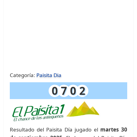
Categoría:
Paisita Dia
0
7
0
2
Resultado del Paisita Día jugado el
martes 30