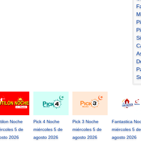
F
M
P
P
S
C
A
D
Pa
S
tilon Noche
Pick 4 Noche
Pick 3 Noche
Fantastica No
ércoles 5 de
miércoles 5 de
miércoles 5 de
miércoles 5 de
osto 2026
agosto 2026
agosto 2026
agosto 2026