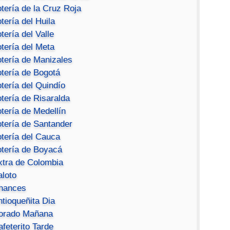
tería de la Cruz Roja
tería del Huila
tería del Valle
tería del Meta
otería de Manizales
otería de Bogotá
tería del Quindío
tería de Risaralda
tería de Medellín
otería de Santander
otería del Cauca
otería de Boyacá
xtra de Colombia
aloto
hances
ntioqueñita Dia
orado Mañana
feterito Tarde