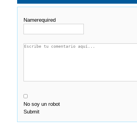
Name
required
No soy un robot
Submit