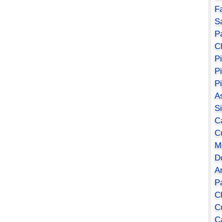
F
S
Pa
C
P
P
P
A
S
C
C
M
D
A
P
C
C
C