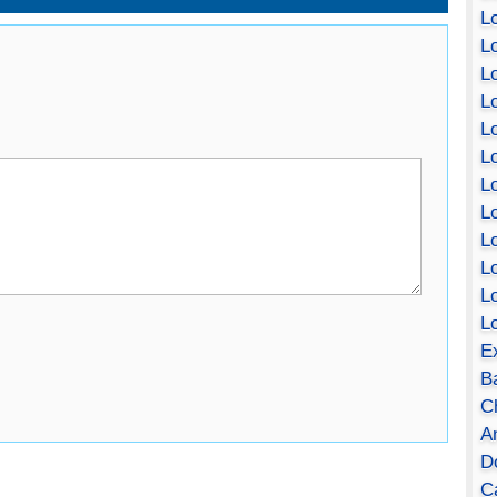
Lo
Lo
Lo
Lo
L
L
Lo
Lo
Lo
L
L
L
E
B
C
A
D
Ca