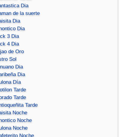
antastica Dia
aman de la suerte
isita Dia
hontico Dia
ick 3 Dia
ick 4 Dia
ijao de Oro
stro Sol
inuano Dia
aribeña Dia
ulona Día
otilon Tarde
orado Tarde
ntioqueñita Tarde
aisita Noche
hontico Noche
ulona Noche
afeterito Noche