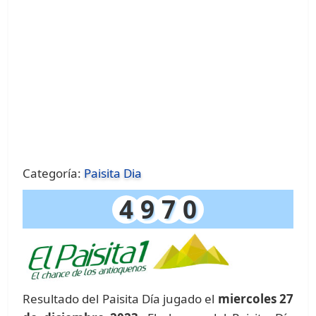
Categoría:
Paisita Dia
4
9
7
0
Resultado del Paisita Día jugado el
miercoles 27