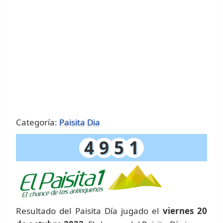
Categoría:
Paisita Dia
4
9
5
1
Resultado del Paisita Día jugado el
viernes 20