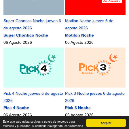
Super Chontico Noche jueves 6
Motilon Noche jueves 6 de
de agosto 2026
agosto 2026
Super Chontico Noche
Motilon Noche
06 Agosto 2026
06 Agosto 2026
Pick 4 Noche jueves 6 de agosto
Pick 3 Noche jueves 6 de agosto
2026
2026
Pick 4 Noche
Pick 3 Noche
06 Agosto 2026
06 Agosto 2026
Este sitio web utiliza cookies a través de terceros para
Aceptar
mundonets
2010-2026 ©
métricas y publicidad, si continúa navegando, consideramos