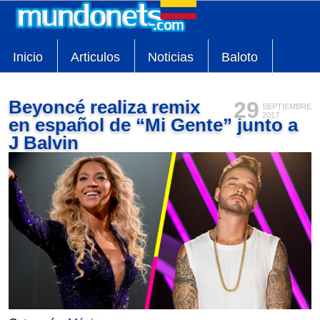
Inicio
Articulos
Noticias
Baloto
Beyoncé realiza remix
29
SEPTIEMBRE
2017
en español de “Mi Gente” junto a
J Balvin