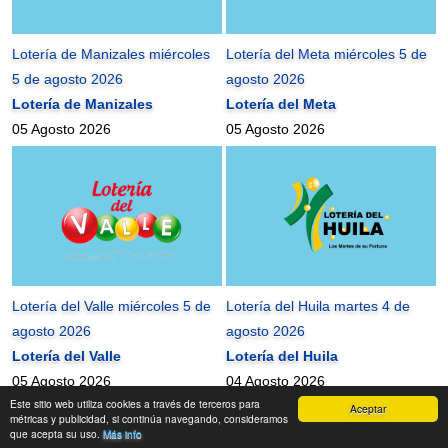
Lotería de Manizales miércoles
Lotería del Meta miércoles 5 de
5 de agosto 2026
agosto 2026
Lotería de Manizales
Lotería del Meta
05 Agosto 2026
05 Agosto 2026
Lotería del Valle miércoles 5 de
Lotería del Huila martes 4 de
agosto 2026
agosto 2026
Lotería del Valle
Lotería del Huila
05 Agosto 2026
04 Agosto 2026
Este sitio web utiliza cookies a través de terceros para
Aceptar
mundonets
2010-2026 ©
métricas y publicidad, si continúa navegando, consideramos
que acepta su uso.
Más info
Contactanos
|
Términos de uso
|
Mapa del Sitio