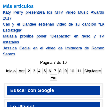
Más articulos
Katy Perry presentara los MTV Video Music Awards
2017
Cali y el Dandee estrenan video de su canción “La
Estrategia”
Malasia prohíbe poner “Despacito” en radio y TV
estatales
Jessica Cediel en el video de Imitadora de Romeo
Santos
Página 7 de 16
Inicio
Ant
2
3
4
5
6
7
8
9
10
11
Siguiente
Fin
Buscar con Google
Lo Ultimo!