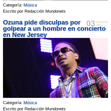
Categoría:
Música
Escrito por Redacción Mundonets
Ozuna pide disculpas por
03
AGOSTO
2017
golpear a un hombre en concierto
en New Jersey
Categoría:
Música
Escrito por Redacción Mundonets