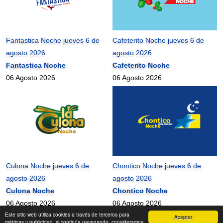
Fantastica Noche jueves 6 de
Cafeterito Noche jueves 6 de
agosto 2026
agosto 2026
Fantastica Noche
Cafeterito Noche
06 Agosto 2026
06 Agosto 2026
Culona Noche jueves 6 de
Chontico Noche jueves 6 de
agosto 2026
agosto 2026
Culona Noche
Chontico Noche
06 Agosto 2026
06 Agosto 2026
Este sitio web utiliza cookies a través de terceros para
Aceptar
mundonets
2010-2026 ©
métricas y publicidad, si continúa navegando, consideramos