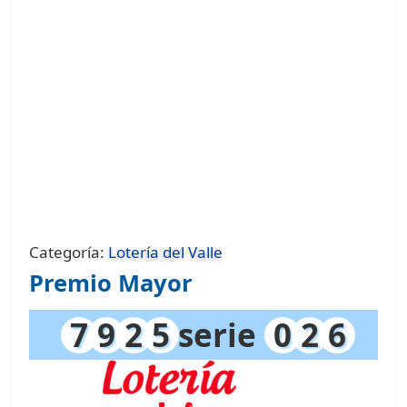
Categoría:
Lotería del Valle
Premio Mayor
7
9
2
5
serie
0
2
6