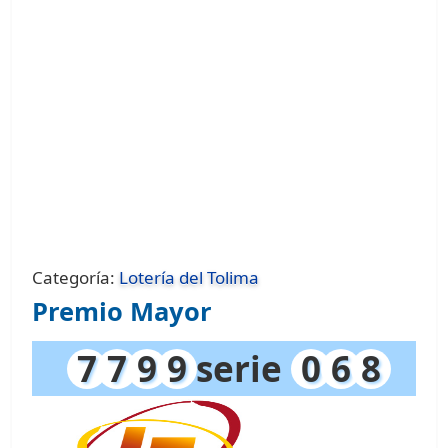
Categoría:
Lotería del Tolima
Premio Mayor
7
7
9
9
serie
0
6
8