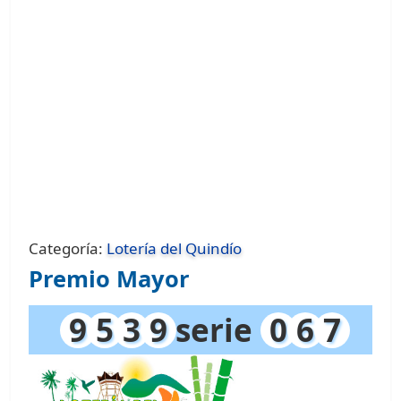
Categoría:
Lotería del Quindío
Premio Mayor
9
5
3
9
serie
0
6
7