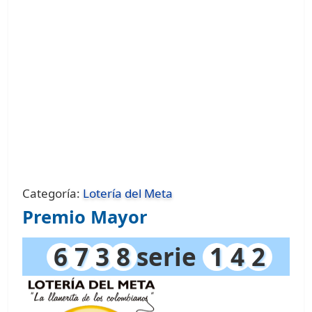
Categoría:
Lotería del Meta
Premio Mayor
6
7
3
8
serie
1
4
2