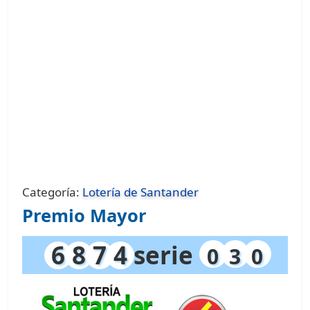
Categoría:
Lotería de Santander
Premio Mayor
6
8
7
4
serie
0
3
0