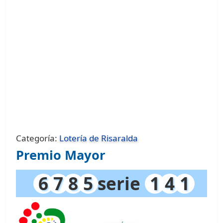
Categoría:
Lotería de Risaralda
Premio Mayor
6
7
8
5
serie
1
4
1