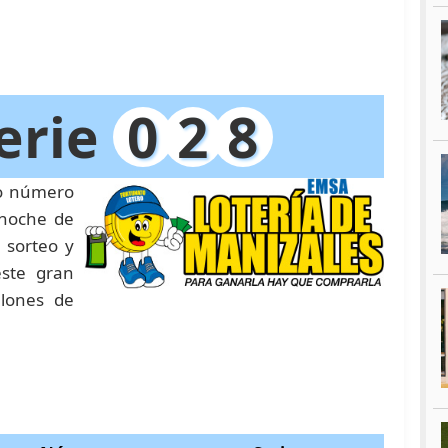
erie
0
2
8
eo número
 noche de
 sorteo y
este gran
llones de