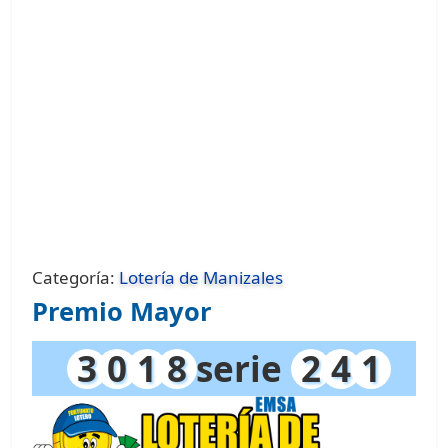
Categoría:
Lotería de Manizales
Premio Mayor
3
0
1
8
serie
2
4
1