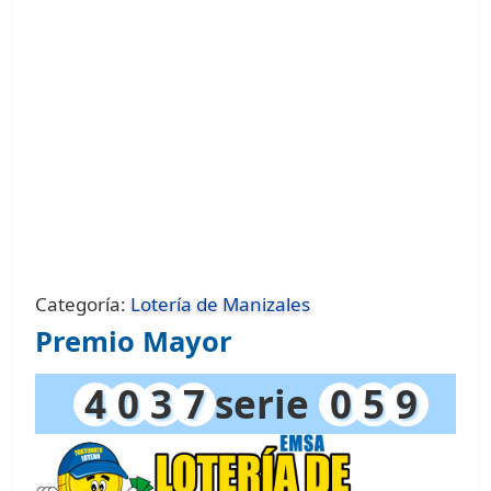
Categoría:
Lotería de Manizales
Premio Mayor
4
0
3
7
serie
0
5
9