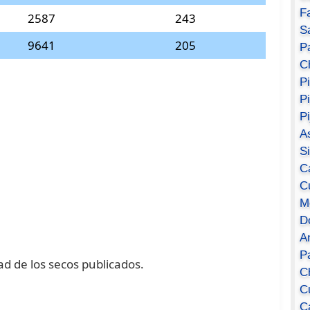
F
2587
243
S
9641
205
Pa
C
P
P
P
A
S
C
C
M
D
A
P
ad de los secos publicados.
C
C
C