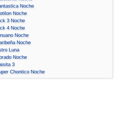
antastica Noche
otilon Noche
ick 3 Noche
ick 4 Noche
inuano Noche
aribeña Noche
stro Luna
orado Noche
isita 3
uper Chontico Noche