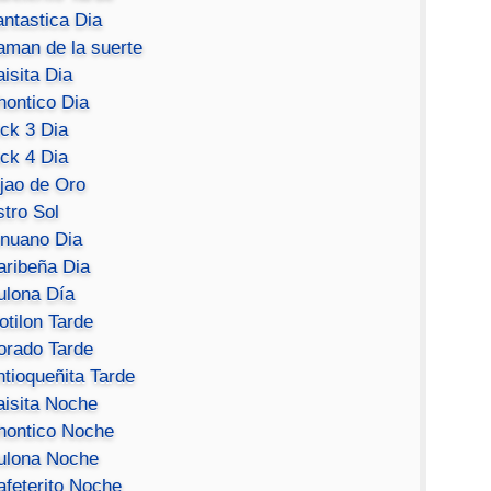
antastica Dia
aman de la suerte
isita Dia
hontico Dia
ick 3 Dia
ick 4 Dia
ijao de Oro
stro Sol
inuano Dia
aribeña Dia
ulona Día
otilon Tarde
orado Tarde
ntioqueñita Tarde
aisita Noche
hontico Noche
ulona Noche
afeterito Noche