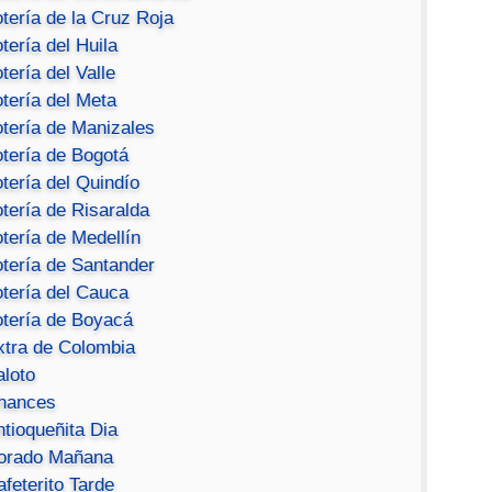
tería de la Cruz Roja
tería del Huila
tería del Valle
tería del Meta
otería de Manizales
otería de Bogotá
tería del Quindío
tería de Risaralda
tería de Medellín
otería de Santander
otería del Cauca
otería de Boyacá
xtra de Colombia
aloto
hances
ntioqueñita Dia
orado Mañana
feterito Tarde