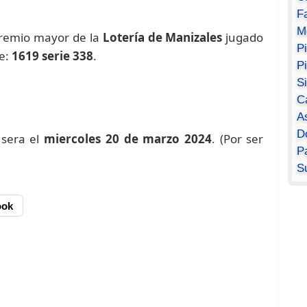
F
M
premio mayor de la
Lotería de Manizales
jugado
P
ue:
1619 serie 338
.
P
S
C
A
D
 sera el
miercoles 20 de marzo 2024
. (Por ser
Pa
S
ook