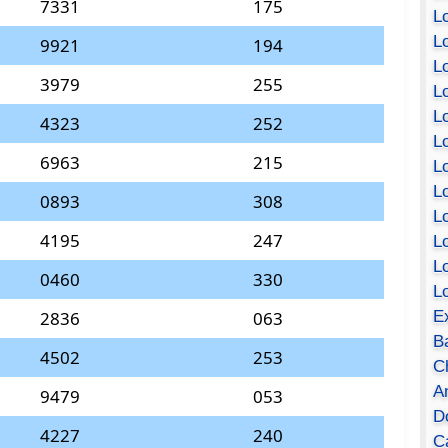
7331
175
Lo
Lo
9921
194
Lo
3979
255
Lo
L
4323
252
L
6963
215
Lo
Lo
0893
308
Lo
4195
247
L
L
0460
330
L
E
2836
063
B
4502
253
C
A
9479
053
D
4227
240
Ca