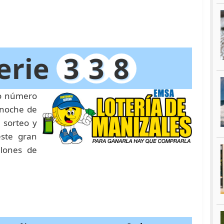
erie
3
3
8
eo número
 noche de
 sorteo y
este gran
llones de