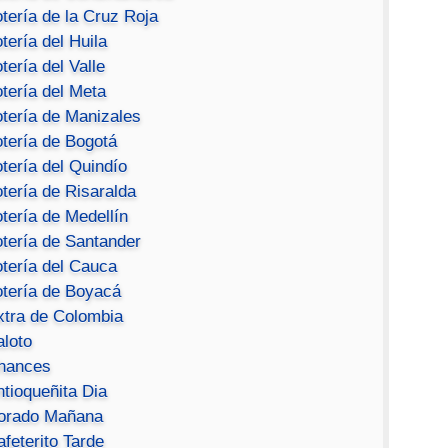
tería de la Cruz Roja
tería del Huila
tería del Valle
tería del Meta
otería de Manizales
otería de Bogotá
tería del Quindío
tería de Risaralda
tería de Medellín
otería de Santander
otería del Cauca
otería de Boyacá
xtra de Colombia
aloto
hances
ntioqueñita Dia
orado Mañana
feterito Tarde