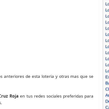
Lo
Lo
Lo
Lo
L
L
Lo
Lo
Lo
L
L
L
s anteriores de esta loteria y otras mas que se
E
B
C
A
Cruz Roja
en tus redes sociales preferidas para
D
s.
Ca