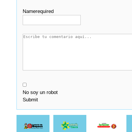
Name
required
No soy un robot
Submit