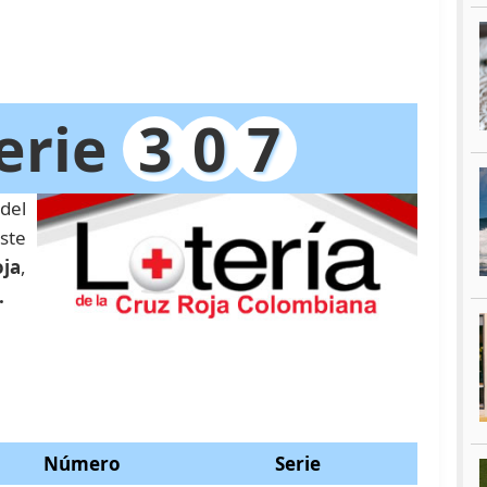
erie
3
0
7
del
ste
oja
,
.
Número
Serie