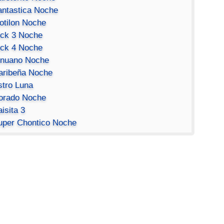
antastica Noche
otilon Noche
ick 3 Noche
ick 4 Noche
inuano Noche
aribeña Noche
stro Luna
orado Noche
isita 3
uper Chontico Noche