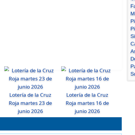
F
M
P
P
S
C
A
D
Pa
S
Lotería de la Cruz
Lotería de la Cruz
Roja martes 23 de
Roja martes 16 de
junio 2026
junio 2026