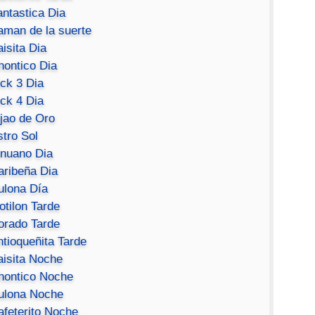
antastica Dia
aman de la suerte
isita Dia
hontico Dia
ick 3 Dia
ick 4 Dia
ijao de Oro
stro Sol
inuano Dia
aribeña Dia
ulona Día
otilon Tarde
orado Tarde
ntioqueñita Tarde
aisita Noche
hontico Noche
ulona Noche
afeterito Noche