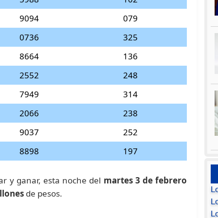
9094
079
0736
325
8664
136
2552
248
7949
314
2066
238
9037
252
8898
197
dar y ganar, esta noche del
martes 3 de febrero
L
llones
de pesos.
Lo
L