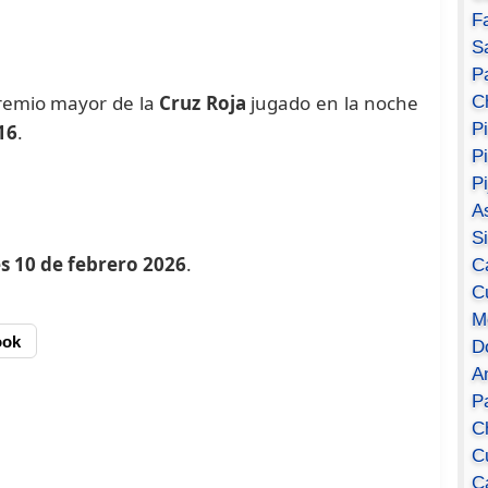
F
S
Pa
premio mayor de la
Cruz Roja
jugado en la noche
C
P
16
.
P
P
A
S
s 10 de febrero 2026
.
C
C
M
ook
D
A
P
C
C
C