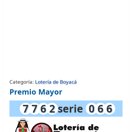
Categoría:
Lotería de Boyacá
Premio Mayor
7
7
6
2
serie
0
6
6