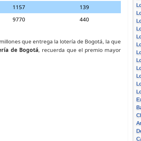
Lo
1157
139
Lo
9770
440
Lo
Lo
L
 millones que entrega la lotería de Bogotá, la que
L
ería de Bogotá
, recuerda que el premio mayor
Lo
Lo
Lo
L
L
L
E
B
C
A
D
Ca