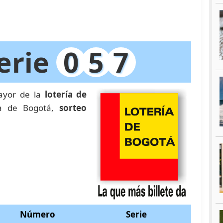
erie
0
5
7
ayor de la
lotería de
ría de Bogotá,
sorteo
Número
Serie