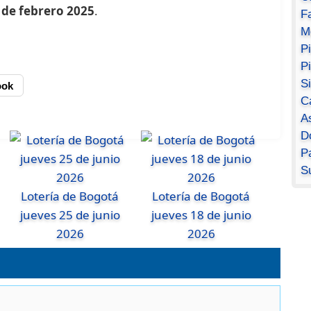
 de febrero 2025
.
F
M
P
P
S
ook
C
A
D
Pa
S
Lotería de Bogotá
Lotería de Bogotá
jueves 25 de junio
jueves 18 de junio
2026
2026