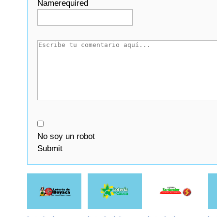
Name
required
No soy un robot
Submit