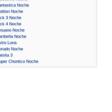
antastica Noche
otilon Noche
ick 3 Noche
ick 4 Noche
inuano Noche
aribeña Noche
stro Luna
orado Noche
isita 3
uper Chontico Noche