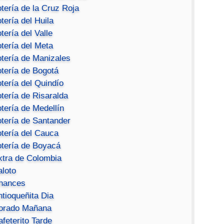
tería de la Cruz Roja
tería del Huila
tería del Valle
tería del Meta
otería de Manizales
otería de Bogotá
tería del Quindío
tería de Risaralda
tería de Medellín
otería de Santander
otería del Cauca
otería de Boyacá
xtra de Colombia
aloto
hances
ntioqueñita Dia
orado Mañana
feterito Tarde