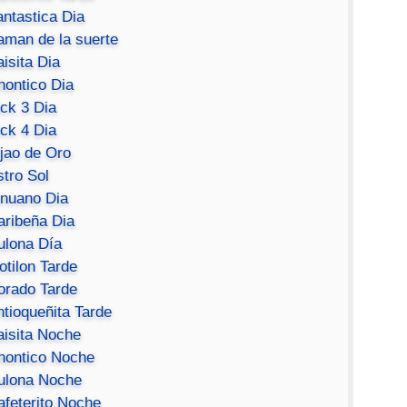
antastica Dia
aman de la suerte
isita Dia
hontico Dia
ick 3 Dia
ick 4 Dia
ijao de Oro
stro Sol
inuano Dia
aribeña Dia
ulona Día
otilon Tarde
orado Tarde
ntioqueñita Tarde
aisita Noche
hontico Noche
ulona Noche
afeterito Noche