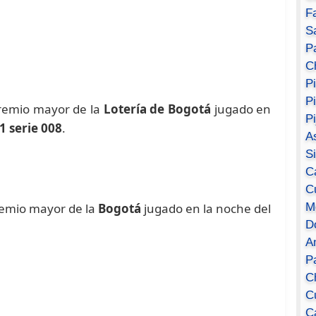
F
S
Pa
C
P
P
premio mayor de la
Lotería de Bogotá
jugado en
P
1 serie 008
.
A
S
C
C
M
remio mayor de la
Bogotá
jugado en la noche del
D
A
P
C
C
C