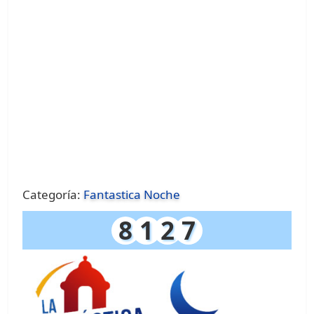
Categoría:
Fantastica Noche
8
1
2
7