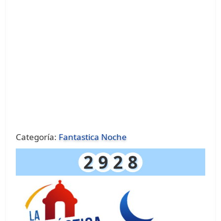
Categoría:
Fantastica Noche
2
9
2
8