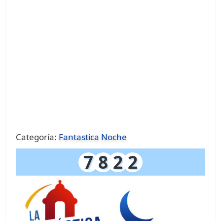
Categoría:
Fantastica Noche
7
8
2
2