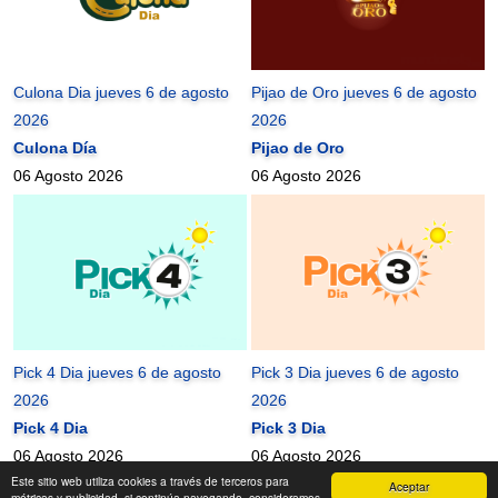
Culona Dia jueves 6 de agosto
Pijao de Oro jueves 6 de agosto
2026
2026
Culona Día
Pijao de Oro
06 Agosto 2026
06 Agosto 2026
Pick 4 Dia jueves 6 de agosto
Pick 3 Dia jueves 6 de agosto
2026
2026
Pick 4 Dia
Pick 3 Dia
06 Agosto 2026
06 Agosto 2026
Este sitio web utiliza cookies a través de terceros para
Aceptar
mundonets
2010-2026 ©
métricas y publicidad, si continúa navegando, consideramos