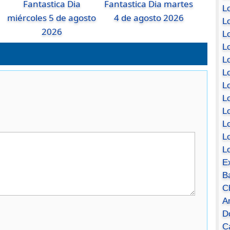
Fantastica Dia
Fantastica Dia martes
Lo
miércoles 5 de agosto
4 de agosto 2026
Lo
2026
Lo
Lo
L
L
Lo
Lo
Lo
L
L
L
E
B
C
A
D
Ca