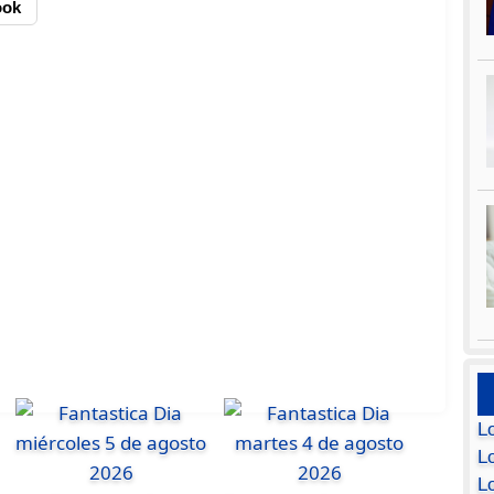
ook
L
Lo
L