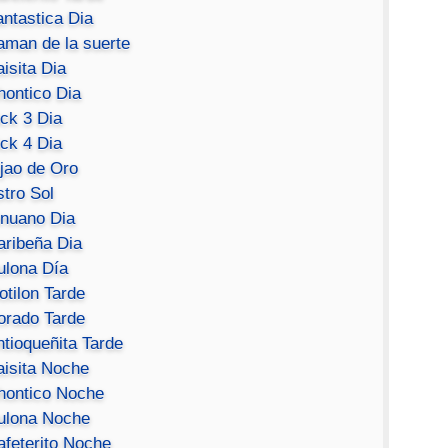
antastica Dia
aman de la suerte
isita Dia
hontico Dia
ick 3 Dia
ick 4 Dia
ijao de Oro
stro Sol
inuano Dia
aribeña Dia
ulona Día
otilon Tarde
orado Tarde
ntioqueñita Tarde
aisita Noche
hontico Noche
ulona Noche
afeterito Noche