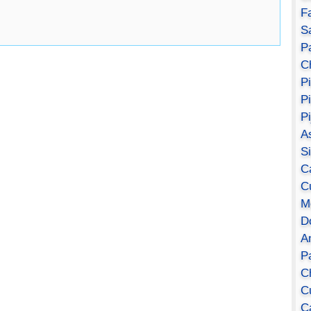
F
S
Pa
C
P
P
P
A
S
C
C
M
D
A
P
C
C
C