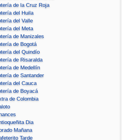
tería de la Cruz Roja
tería del Huila
tería del Valle
tería del Meta
otería de Manizales
otería de Bogotá
tería del Quindío
tería de Risaralda
tería de Medellín
otería de Santander
otería del Cauca
otería de Boyacá
xtra de Colombia
aloto
hances
ntioqueñita Dia
orado Mañana
feterito Tarde