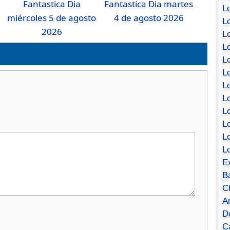
Fantastica Dia
Fantastica Dia martes
Lo
miércoles 5 de agosto
4 de agosto 2026
Lo
2026
Lo
Lo
L
L
Lo
Lo
Lo
L
L
L
E
B
C
A
D
Ca