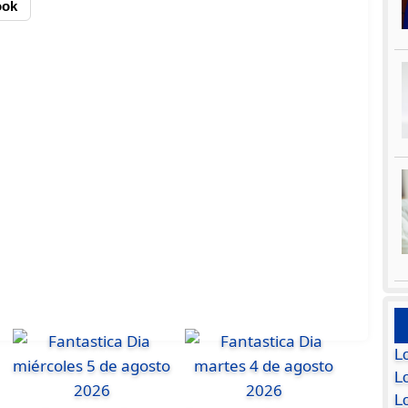
ook
L
Lo
L