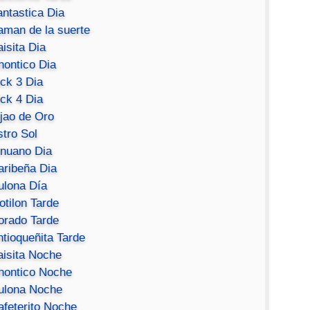
antastica Dia
aman de la suerte
isita Dia
hontico Dia
ick 3 Dia
ick 4 Dia
ijao de Oro
stro Sol
inuano Dia
aribeña Dia
ulona Día
otilon Tarde
orado Tarde
ntioqueñita Tarde
aisita Noche
hontico Noche
ulona Noche
afeterito Noche