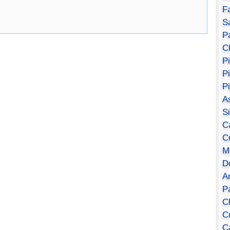
F
S
Pa
C
P
P
P
A
S
C
C
M
D
A
P
C
C
C