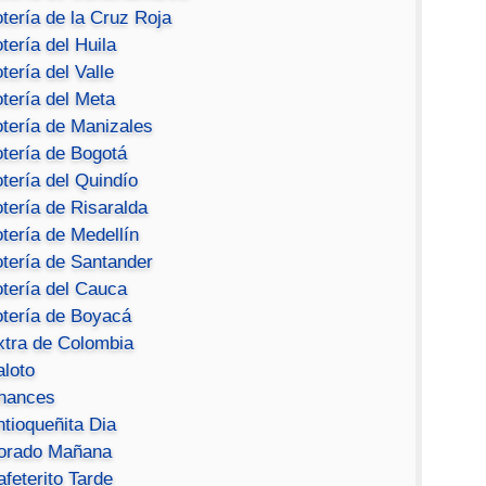
tería de la Cruz Roja
tería del Huila
tería del Valle
tería del Meta
otería de Manizales
otería de Bogotá
tería del Quindío
tería de Risaralda
tería de Medellín
otería de Santander
otería del Cauca
otería de Boyacá
xtra de Colombia
aloto
hances
ntioqueñita Dia
orado Mañana
feterito Tarde