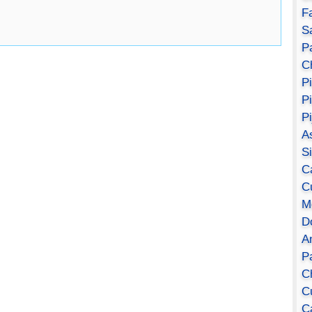
F
S
Pa
C
P
P
P
A
S
C
C
M
D
A
P
C
C
C