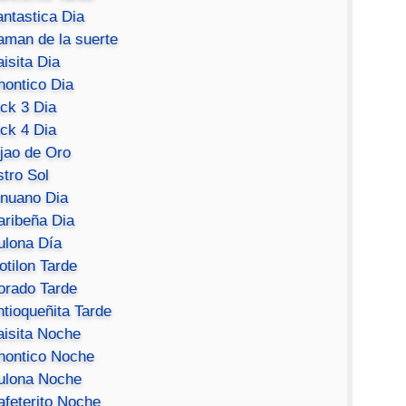
antastica Dia
aman de la suerte
isita Dia
hontico Dia
ick 3 Dia
ick 4 Dia
ijao de Oro
stro Sol
inuano Dia
aribeña Dia
ulona Día
otilon Tarde
orado Tarde
ntioqueñita Tarde
aisita Noche
hontico Noche
ulona Noche
afeterito Noche