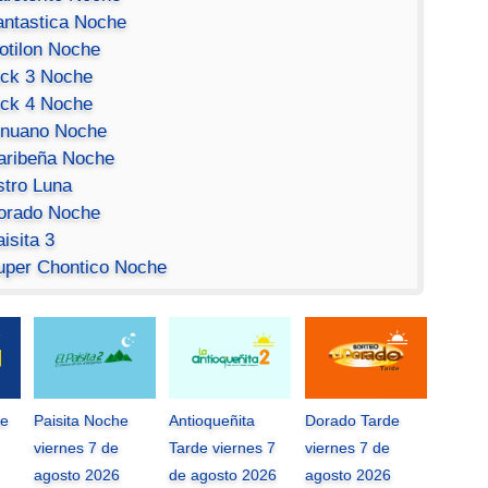
antastica Noche
otilon Noche
ick 3 Noche
ick 4 Noche
inuano Noche
aribeña Noche
stro Luna
orado Noche
isita 3
uper Chontico Noche
he
Paisita Noche
Antioqueñita
Dorado Tarde
viernes 7 de
Tarde viernes 7
viernes 7 de
agosto 2026
de agosto 2026
agosto 2026