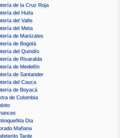
tería de la Cruz Roja
tería del Huila
tería del Valle
tería del Meta
otería de Manizales
otería de Bogotá
tería del Quindío
tería de Risaralda
tería de Medellín
otería de Santander
otería del Cauca
otería de Boyacá
xtra de Colombia
aloto
hances
ntioqueñita Dia
orado Mañana
feterito Tarde