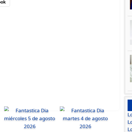
ook
L
Lo
L