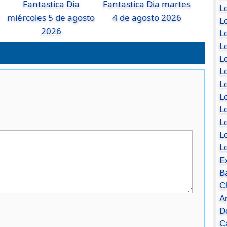
Fantastica Dia
Fantastica Dia martes
Lo
miércoles 5 de agosto
4 de agosto 2026
Lo
2026
Lo
Lo
L
L
Lo
Lo
Lo
L
L
L
E
B
C
A
D
Ca