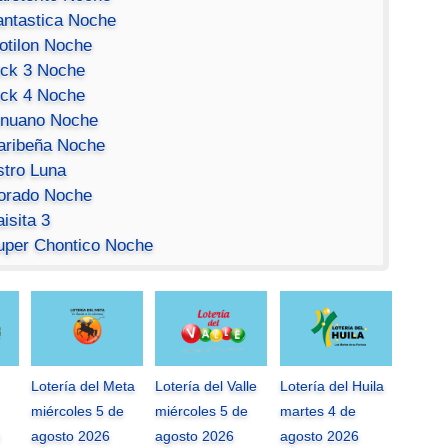
antastica Noche
otilon Noche
ick 3 Noche
ick 4 Noche
inuano Noche
aribeña Noche
stro Luna
orado Noche
isita 3
uper Chontico Noche
Lotería del Meta
Lotería del Valle
Lotería del Huila
miércoles 5 de
miércoles 5 de
martes 4 de
agosto 2026
agosto 2026
agosto 2026