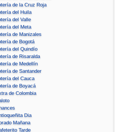
tería de la Cruz Roja
tería del Huila
tería del Valle
tería del Meta
otería de Manizales
otería de Bogotá
tería del Quindío
tería de Risaralda
tería de Medellín
otería de Santander
otería del Cauca
otería de Boyacá
xtra de Colombia
aloto
hances
ntioqueñita Dia
orado Mañana
feterito Tarde