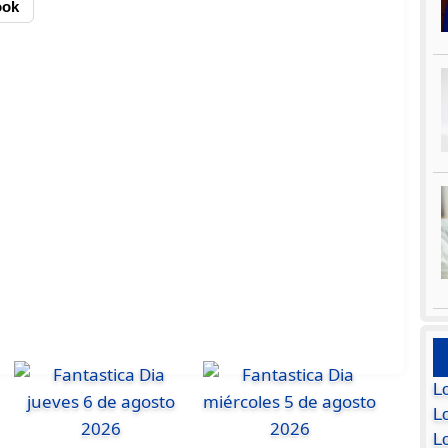
ook
L
Lo
L