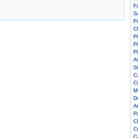
F
S
Pa
C
P
P
P
A
S
C
C
M
D
A
P
C
C
C