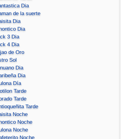
antastica Dia
aman de la suerte
isita Dia
hontico Dia
ick 3 Dia
ick 4 Dia
ijao de Oro
stro Sol
inuano Dia
aribeña Dia
ulona Día
otilon Tarde
orado Tarde
ntioqueñita Tarde
aisita Noche
hontico Noche
ulona Noche
afeterito Noche