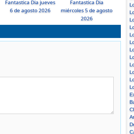
Fantastica Dia jueves
Fantastica Dia
Lo
6 de agosto 2026
miércoles 5 de agosto
Lo
2026
Lo
Lo
L
L
Lo
Lo
Lo
L
L
L
E
B
C
A
D
Ca