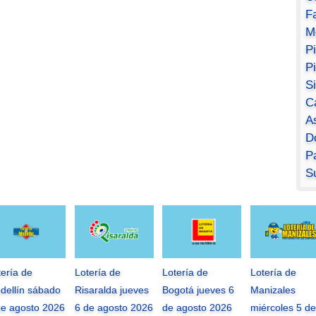
F
M
P
P
S
C
A
D
Pa
S
tería de
Lotería de
Lotería de
Lotería de
dellín sábado
Risaralda jueves
Bogotá jueves 6
Manizales
de agosto 2026
6 de agosto 2026
de agosto 2026
miércoles 5 de