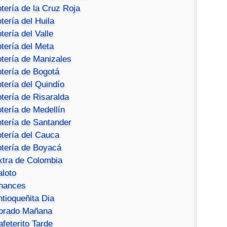
tería de la Cruz Roja
tería del Huila
tería del Valle
tería del Meta
otería de Manizales
otería de Bogotá
tería del Quindío
tería de Risaralda
tería de Medellín
otería de Santander
otería del Cauca
otería de Boyacá
xtra de Colombia
aloto
hances
ntioqueñita Dia
orado Mañana
feterito Tarde