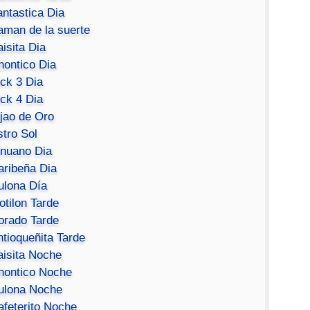
antastica Dia
aman de la suerte
isita Dia
hontico Dia
ick 3 Dia
ick 4 Dia
ijao de Oro
stro Sol
inuano Dia
aribeña Dia
ulona Día
otilon Tarde
orado Tarde
ntioqueñita Tarde
aisita Noche
hontico Noche
ulona Noche
afeterito Noche