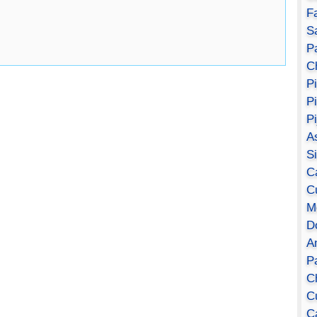
F
S
Pa
C
P
P
P
A
S
C
C
M
D
A
P
C
C
C