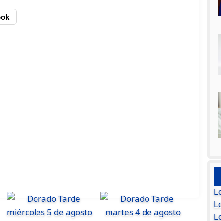
ook
L
Lo
L