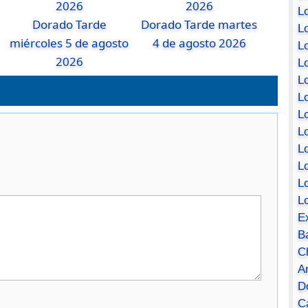
Lo
Dorado Tarde
Dorado Tarde martes
Lo
miércoles 5 de agosto
4 de agosto 2026
Lo
2026
Lo
L
L
Lo
Lo
Lo
L
L
L
E
B
C
A
D
Ca