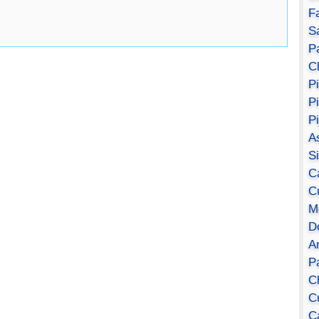
F
S
Pa
C
P
P
P
A
S
C
C
M
D
A
P
C
C
C