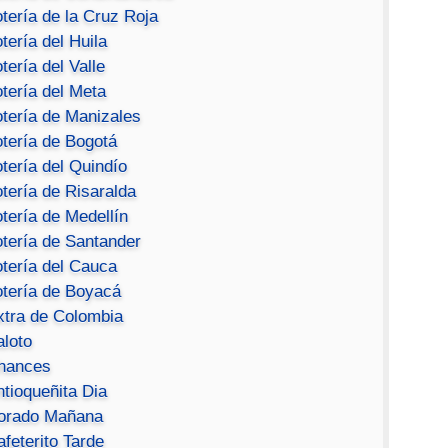
tería de la Cruz Roja
tería del Huila
tería del Valle
tería del Meta
otería de Manizales
otería de Bogotá
tería del Quindío
tería de Risaralda
tería de Medellín
otería de Santander
otería del Cauca
otería de Boyacá
xtra de Colombia
aloto
hances
ntioqueñita Dia
orado Mañana
feterito Tarde