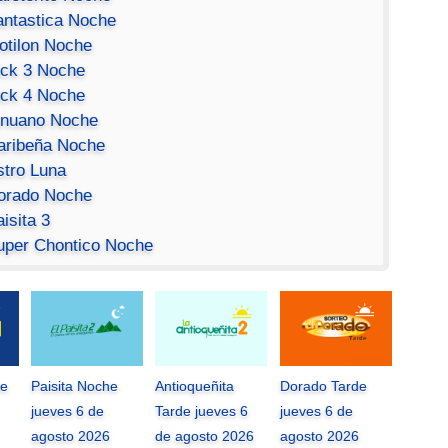
antastica Noche
otilon Noche
ick 3 Noche
ick 4 Noche
inuano Noche
aribeña Noche
stro Luna
orado Noche
isita 3
uper Chontico Noche
he
Paisita Noche
Antioqueñita
Dorado Tarde
jueves 6 de
Tarde jueves 6
jueves 6 de
agosto 2026
de agosto 2026
agosto 2026