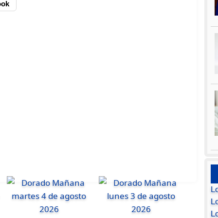
ook
L
Lo
L