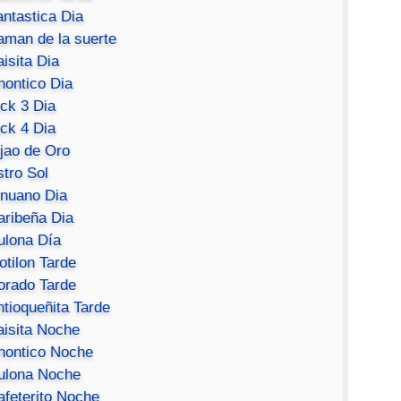
antastica Dia
aman de la suerte
isita Dia
hontico Dia
ick 3 Dia
ick 4 Dia
ijao de Oro
stro Sol
inuano Dia
aribeña Dia
ulona Día
otilon Tarde
orado Tarde
ntioqueñita Tarde
aisita Noche
hontico Noche
ulona Noche
afeterito Noche