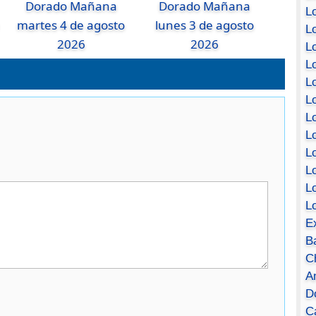
Dorado Mañana
Dorado Mañana
Lo
martes 4 de agosto
lunes 3 de agosto
Lo
2026
2026
Lo
Lo
L
L
Lo
Lo
Lo
L
L
L
E
B
C
A
D
Ca