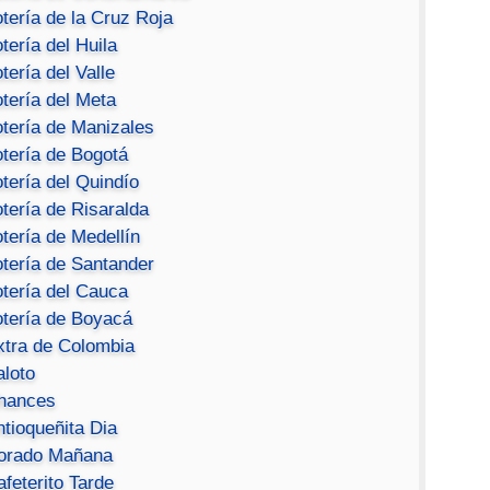
tería de la Cruz Roja
tería del Huila
tería del Valle
tería del Meta
otería de Manizales
otería de Bogotá
tería del Quindío
tería de Risaralda
tería de Medellín
otería de Santander
otería del Cauca
otería de Boyacá
xtra de Colombia
aloto
hances
ntioqueñita Dia
orado Mañana
feterito Tarde