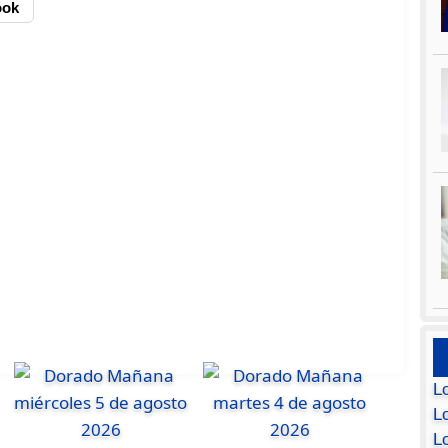
ook
L
Lo
L