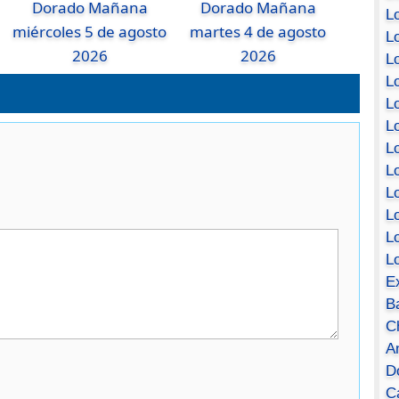
Dorado Mañana
Dorado Mañana
Lo
miércoles 5 de agosto
martes 4 de agosto
Lo
2026
2026
Lo
Lo
L
L
Lo
Lo
Lo
L
L
L
E
B
C
A
D
Ca