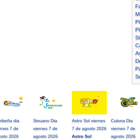
F
M
P
P
S
C
A
D
Pa
S
ribeña dia
Sinuano Dia
Astro Sol viernes
Culona Dia
ernes 7 de
viernes 7 de
7 de agosto 2026
viernes 7 de
osto 2026
agosto 2026
Astro Sol
agosto 2026