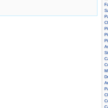
F
S
Pa
C
P
P
P
A
S
C
C
M
D
A
P
C
C
C