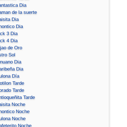
antastica Dia
aman de la suerte
isita Dia
hontico Dia
ick 3 Dia
ick 4 Dia
ijao de Oro
stro Sol
inuano Dia
aribeña Dia
ulona Día
otilon Tarde
orado Tarde
ntioqueñita Tarde
aisita Noche
hontico Noche
ulona Noche
afeterito Noche