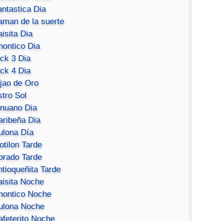
antastica Dia
aman de la suerte
isita Dia
hontico Dia
ick 3 Dia
ick 4 Dia
ijao de Oro
stro Sol
inuano Dia
aribeña Dia
ulona Día
otilon Tarde
orado Tarde
ntioqueñita Tarde
aisita Noche
hontico Noche
ulona Noche
afeterito Noche