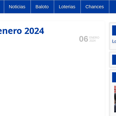
Noticias
Baloto
Loterias
Chances
enero 2024
06
ENERO
L
2024