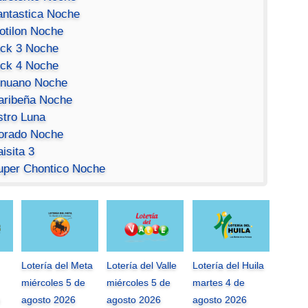
antastica Noche
otilon Noche
ick 3 Noche
ick 4 Noche
inuano Noche
aribeña Noche
stro Luna
orado Noche
isita 3
uper Chontico Noche
Lotería del Meta
Lotería del Valle
Lotería del Huila
miércoles 5 de
miércoles 5 de
martes 4 de
agosto 2026
agosto 2026
agosto 2026