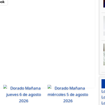
ook
L
Lo
L