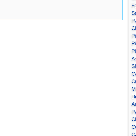
F
S
Pa
C
P
P
P
A
S
C
C
M
D
A
P
C
C
C