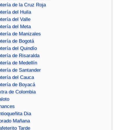
tería de la Cruz Roja
tería del Huila
tería del Valle
tería del Meta
otería de Manizales
otería de Bogotá
tería del Quindío
tería de Risaralda
tería de Medellín
otería de Santander
otería del Cauca
otería de Boyacá
xtra de Colombia
aloto
hances
ntioqueñita Dia
orado Mañana
feterito Tarde