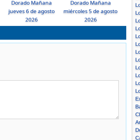
Dorado Mañana
Dorado Mañana
Lo
jueves 6 de agosto
miércoles 5 de agosto
Lo
2026
2026
Lo
Lo
L
L
Lo
Lo
Lo
L
L
L
E
B
C
A
D
Ca