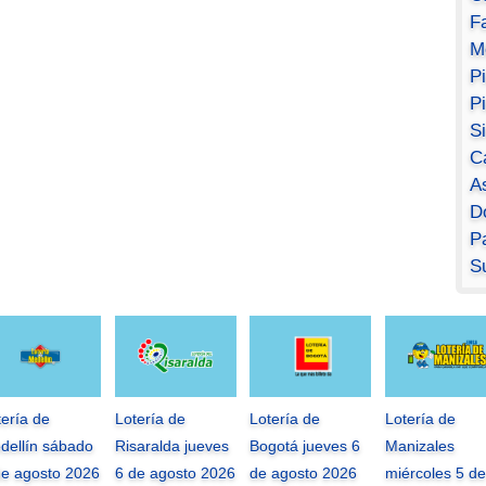
F
M
P
P
S
C
A
D
Pa
S
tería de
Lotería de
Lotería de
Lotería de
dellín sábado
Risaralda jueves
Bogotá jueves 6
Manizales
de agosto 2026
6 de agosto 2026
de agosto 2026
miércoles 5 de