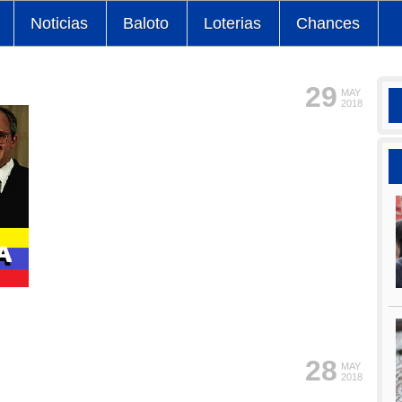
Noticias
Baloto
Loterias
Chances
29
MAY
2018
28
MAY
2018