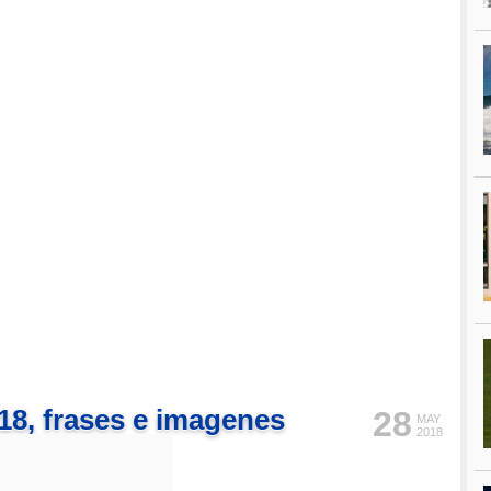
018, frases e imagenes
28
MAY
2018