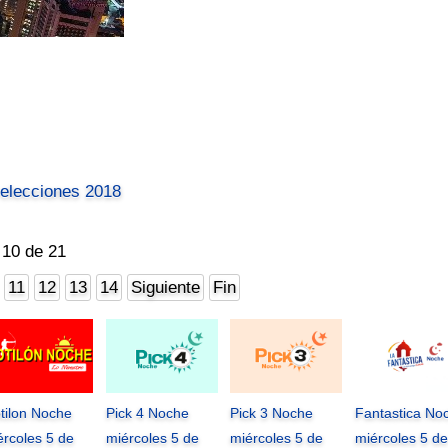
 elecciones 2018
 10 de 21
11
12
13
14
Siguiente
Fin
tilon Noche
Pick 4 Noche
Pick 3 Noche
Fantastica No
ércoles 5 de
miércoles 5 de
miércoles 5 de
miércoles 5 de