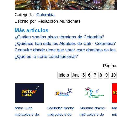
Categoría:
Colombia
Escrito por Redacción Mundonets
Más articulos
¿Cuáles son los pisos térmicos de Colombia?
¿Quiénes han sido los Alcaldes de Cali - Colombia?
Consulte dónde tiene que votar este domingo en las
¿Qué es la corte constitucional?
Página
Inicio
Ant
5
6
7
8
9
10
Astro Luna
Caribeña Noche
Sinuano Noche
Mo
miércoles 5 de
miércoles 5 de
miércoles 5 de
mi