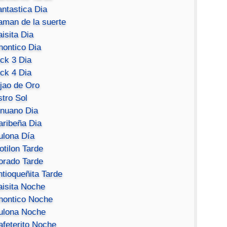
antastica Dia
aman de la suerte
isita Dia
hontico Dia
ick 3 Dia
ick 4 Dia
ijao de Oro
stro Sol
inuano Dia
aribeña Dia
ulona Día
otilon Tarde
orado Tarde
ntioqueñita Tarde
aisita Noche
hontico Noche
ulona Noche
afeterito Noche