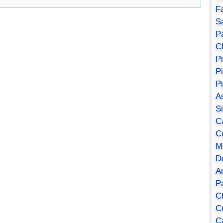
F
S
Pa
C
P
P
P
A
S
C
C
M
D
A
P
C
C
C