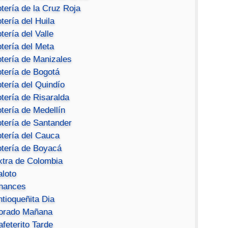
tería de la Cruz Roja
tería del Huila
tería del Valle
tería del Meta
otería de Manizales
otería de Bogotá
tería del Quindío
tería de Risaralda
tería de Medellín
otería de Santander
otería del Cauca
otería de Boyacá
xtra de Colombia
aloto
hances
ntioqueñita Dia
orado Mañana
feterito Tarde