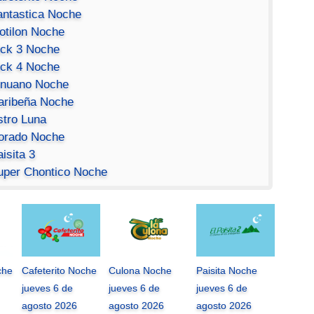
antastica Noche
otilon Noche
ick 3 Noche
ick 4 Noche
inuano Noche
aribeña Noche
stro Luna
orado Noche
isita 3
uper Chontico Noche
che
Cafeterito Noche
Culona Noche
Paisita Noche
jueves 6 de
jueves 6 de
jueves 6 de
agosto 2026
agosto 2026
agosto 2026