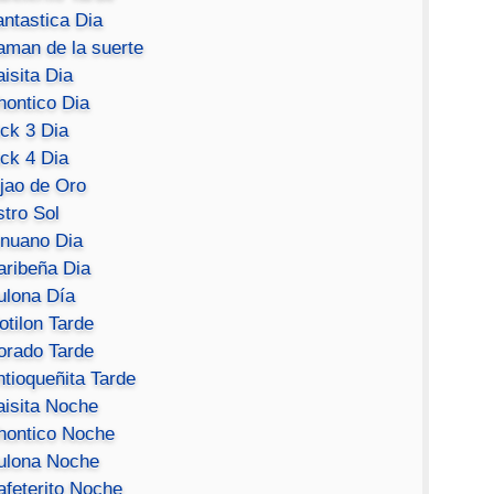
antastica Dia
aman de la suerte
isita Dia
hontico Dia
ick 3 Dia
ick 4 Dia
ijao de Oro
stro Sol
inuano Dia
aribeña Dia
ulona Día
otilon Tarde
orado Tarde
ntioqueñita Tarde
aisita Noche
hontico Noche
ulona Noche
afeterito Noche