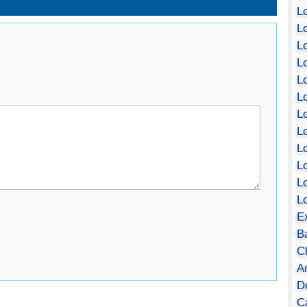
Lo
Lo
Lo
Lo
L
L
Lo
Lo
Lo
L
L
L
E
B
C
A
D
Ca