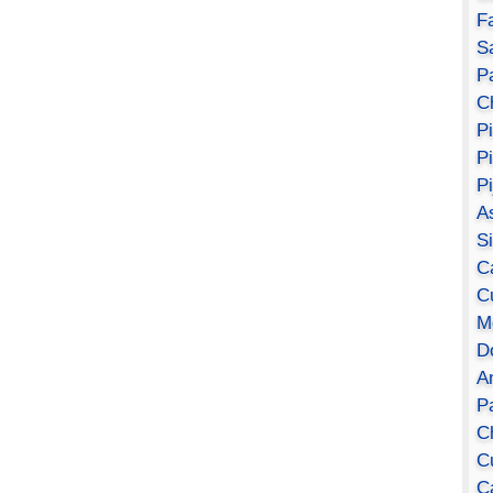
F
S
Pa
C
P
P
P
A
S
C
C
M
D
A
P
C
C
C