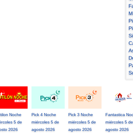
F
M
P
P
S
C
A
D
Pa
S
tilon Noche
Pick 4 Noche
Pick 3 Noche
Fantastica No
ércoles 5 de
miércoles 5 de
miércoles 5 de
miércoles 5 de
osto 2026
agosto 2026
agosto 2026
agosto 2026