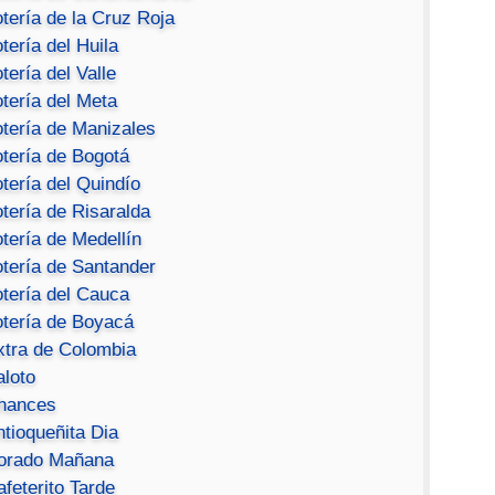
tería de la Cruz Roja
tería del Huila
tería del Valle
tería del Meta
otería de Manizales
otería de Bogotá
tería del Quindío
tería de Risaralda
tería de Medellín
otería de Santander
otería del Cauca
otería de Boyacá
xtra de Colombia
aloto
hances
ntioqueñita Dia
orado Mañana
feterito Tarde