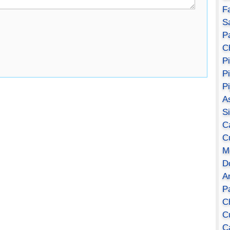
F
S
Pa
C
P
P
P
A
S
C
C
M
D
A
P
C
C
C