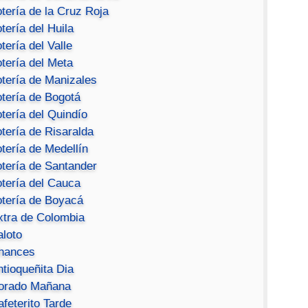
tería de la Cruz Roja
tería del Huila
tería del Valle
tería del Meta
otería de Manizales
otería de Bogotá
tería del Quindío
tería de Risaralda
tería de Medellín
otería de Santander
otería del Cauca
otería de Boyacá
xtra de Colombia
aloto
hances
ntioqueñita Dia
orado Mañana
feterito Tarde