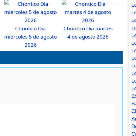
Lo
Lo
Lo
Chontico Dia
Chontico Dia martes
Lo
L
miércoles 5 de agosto
4 de agosto 2026
L
2026
Lo
Lo
Lo
L
L
L
E
B
C
A
D
Ca