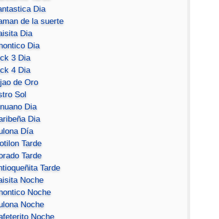
antastica Dia
aman de la suerte
isita Dia
hontico Dia
ick 3 Dia
ick 4 Dia
ijao de Oro
stro Sol
inuano Dia
aribeña Dia
ulona Día
otilon Tarde
orado Tarde
ntioqueñita Tarde
aisita Noche
hontico Noche
ulona Noche
afeterito Noche