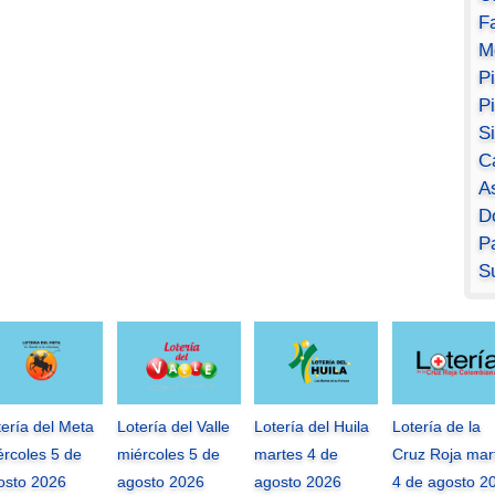
F
M
P
P
S
C
A
D
Pa
S
tería del Meta
Lotería del Valle
Lotería del Huila
Lotería de la
ércoles 5 de
miércoles 5 de
martes 4 de
Cruz Roja mar
osto 2026
agosto 2026
agosto 2026
4 de agosto 2