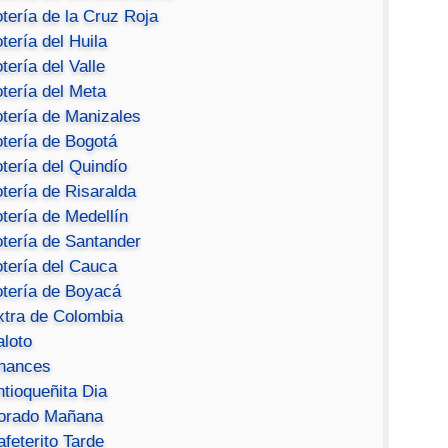
tería de la Cruz Roja
tería del Huila
tería del Valle
tería del Meta
otería de Manizales
otería de Bogotá
tería del Quindío
tería de Risaralda
tería de Medellín
otería de Santander
otería del Cauca
otería de Boyacá
xtra de Colombia
aloto
hances
ntioqueñita Dia
orado Mañana
feterito Tarde