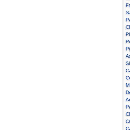
F
S
Pa
C
P
P
P
A
S
C
C
M
D
A
P
C
C
C