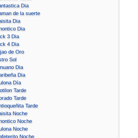
antastica Dia
aman de la suerte
isita Dia
hontico Dia
ick 3 Dia
ick 4 Dia
ijao de Oro
stro Sol
inuano Dia
aribeña Dia
ulona Día
otilon Tarde
orado Tarde
ntioqueñita Tarde
aisita Noche
hontico Noche
ulona Noche
afeterito Noche