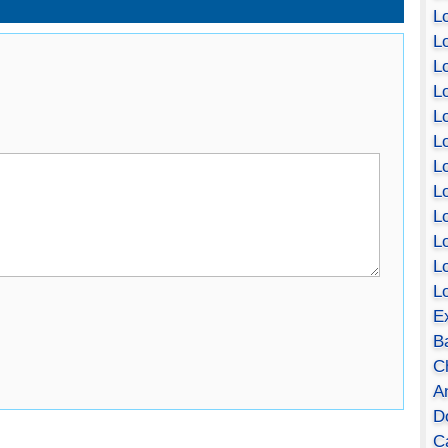
Lo
Lo
Lo
Lo
L
L
Lo
Lo
Lo
L
L
L
E
B
C
A
D
Ca