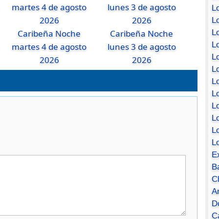
Lo
Lo
Caribeña Noche
Caribeña Noche
Lo
Lo
martes 4 de agosto
lunes 3 de agosto
L
2026
2026
L
Lo
Lo
Lo
L
L
L
E
B
C
A
D
Ca