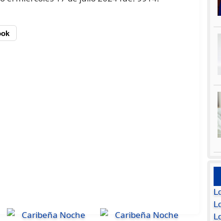
ook
L
Lo
L