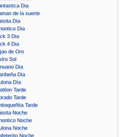
antastica Dia
aman de la suerte
isita Dia
hontico Dia
ick 3 Dia
ick 4 Dia
ijao de Oro
stro Sol
inuano Dia
aribeña Dia
ulona Día
otilon Tarde
orado Tarde
ntioqueñita Tarde
aisita Noche
hontico Noche
ulona Noche
afeterito Noche