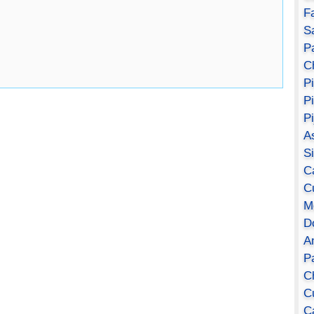
F
S
Pa
C
P
P
P
A
S
C
C
M
D
A
P
C
C
C