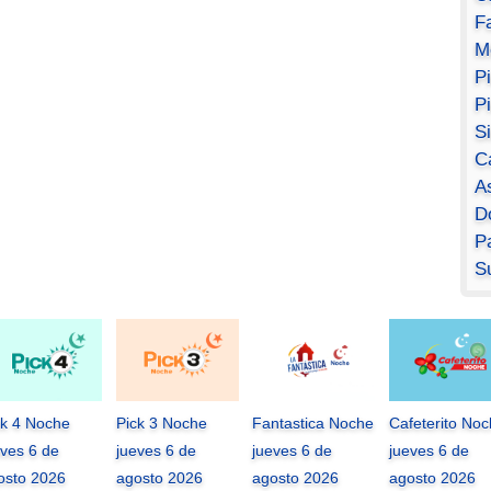
F
M
P
P
S
C
A
D
Pa
S
ck 4 Noche
Pick 3 Noche
Fantastica Noche
Cafeterito No
eves 6 de
jueves 6 de
jueves 6 de
jueves 6 de
osto 2026
agosto 2026
agosto 2026
agosto 2026