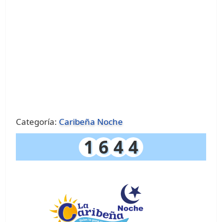
Categoría:
Caribeña Noche
1
6
4
4