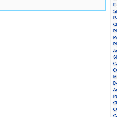
F
S
Pa
C
P
P
P
A
S
C
C
M
D
A
P
C
C
C