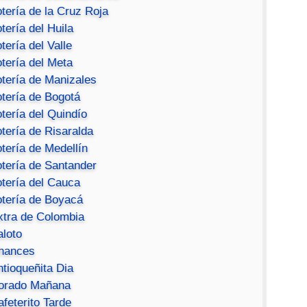
tería de la Cruz Roja
tería del Huila
tería del Valle
tería del Meta
otería de Manizales
otería de Bogotá
tería del Quindío
tería de Risaralda
tería de Medellín
otería de Santander
otería del Cauca
otería de Boyacá
xtra de Colombia
aloto
hances
ntioqueñita Dia
orado Mañana
feterito Tarde