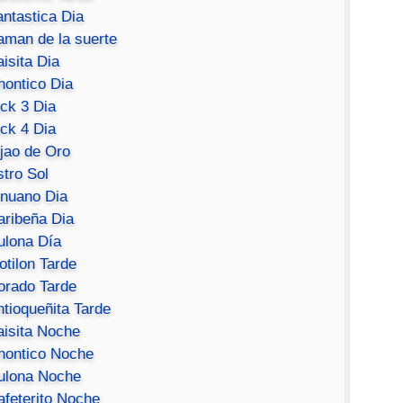
antastica Dia
aman de la suerte
isita Dia
hontico Dia
ick 3 Dia
ick 4 Dia
ijao de Oro
stro Sol
inuano Dia
aribeña Dia
ulona Día
otilon Tarde
orado Tarde
ntioqueñita Tarde
aisita Noche
hontico Noche
ulona Noche
afeterito Noche