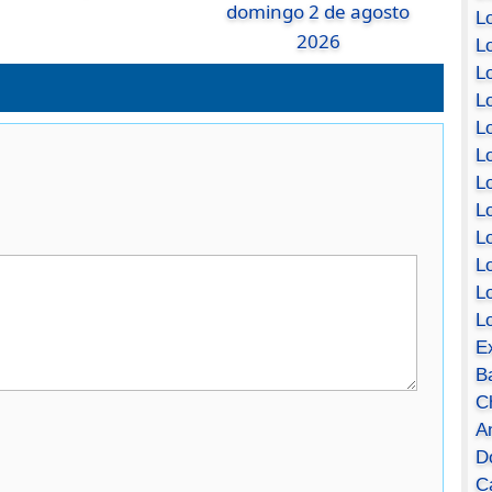
domingo 2 de agosto
Lo
2026
Lo
Lo
Lo
L
L
Lo
Lo
Lo
L
L
L
E
B
C
A
D
Ca