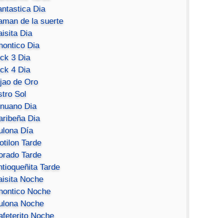
antastica Dia
aman de la suerte
isita Dia
hontico Dia
ick 3 Dia
ick 4 Dia
ijao de Oro
stro Sol
inuano Dia
aribeña Dia
ulona Día
otilon Tarde
orado Tarde
ntioqueñita Tarde
aisita Noche
hontico Noche
ulona Noche
afeterito Noche