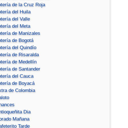
tería de la Cruz Roja
tería del Huila
tería del Valle
tería del Meta
otería de Manizales
otería de Bogotá
tería del Quindío
tería de Risaralda
tería de Medellín
otería de Santander
otería del Cauca
otería de Boyacá
xtra de Colombia
aloto
hances
ntioqueñita Dia
orado Mañana
feterito Tarde