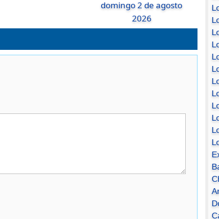
domingo 2 de agosto
Lo
2026
Lo
Lo
Lo
L
L
Lo
Lo
Lo
L
L
L
E
B
C
A
D
Ca