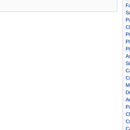
F
S
Pa
C
P
P
P
A
S
C
C
M
D
A
P
C
C
C