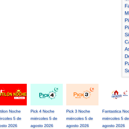
F
M
P
P
S
C
A
D
Pa
S
tilon Noche
Pick 4 Noche
Pick 3 Noche
Fantastica No
ércoles 5 de
miércoles 5 de
miércoles 5 de
miércoles 5 de
osto 2026
agosto 2026
agosto 2026
agosto 2026